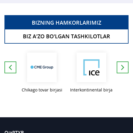
BIZNING HAMKORLARIMIZ
BIZ A'ZO BO'LGAN TASHKILOTLAR
var va
Chikago tovar birjasi
Interkontinental birja
NAS
irjasi
O‘zRTXB