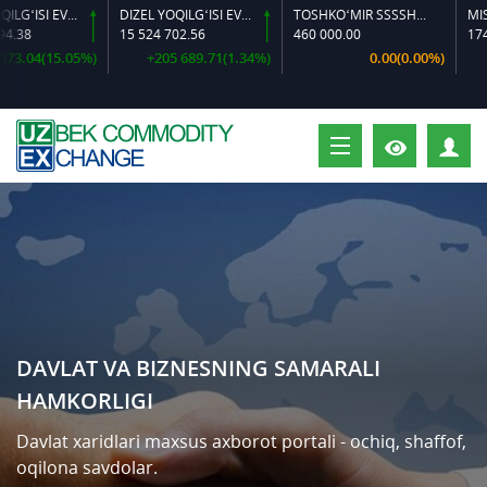
ILG‘ISI EVRO L-K-4
DIZEL YOQILG‘ISI EVRO-L II K-4 SSDF
TOSHKO‘MIR SSSSH-13
MIS KATODI
15 524 702.56
460 000.00
174 223 266.4
05%)
+205 689.71(1.34%)
0.00(0.00%)
-1 438 288
S
DAVLAT VA BIZNESNING SAMARALI
HAMKORLIGI
Davlat xaridlari maxsus axborot portali - ochiq, shaffof,
oqilona savdolar.