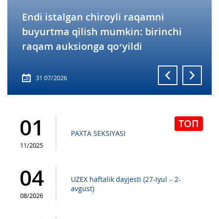
UZEX haftalik dayjesti (20–26-iyul)
28 07/2026
01
ТОП
PAXTA SEKSIYASI
11/2025
04
UZEX haftalik dayjesti (27-iyul – 2-
avgust)
08/2026