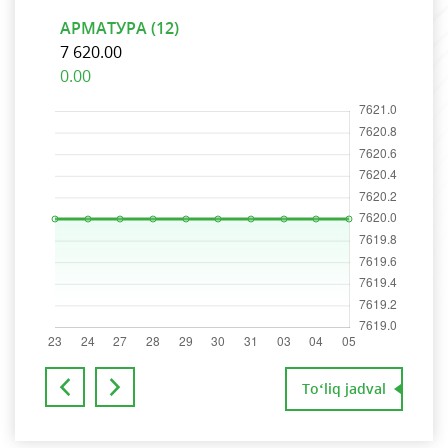
АРМАТУРА (12)
АРМ
7 620.00
7 6
0.00
0.0
To‘liq jadval