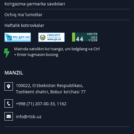
Ko'rgazma-yarmarka savdolari
Ochiq ma’lumotlar
Haftalik kotirovkalar
Matnda xatolikni ko'rsangiz, uni belgilang va Ctrl
+ Enter tugmasini bosing.
MANZIL
100022, O'zbekiston Respublikasi,
Toshkent shahri, Bobur ko'chasi 77
+998 (71) 207-00-33, 1162
info@rtsb.uz