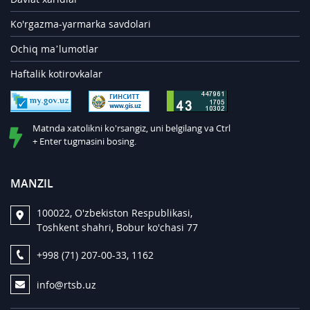
Ko'rgazma-yarmarka savdolari
Ochiq ma’lumotlar
Haftalik kotirovkalar
Matnda xatolikni ko'rsangiz, uni belgilang va Ctrl
+ Enter tugmasini bosing.
MANZIL
100022, O'zbekiston Respublikasi,
Toshkent shahri, Bobur ko'chasi 77
+998 (71) 207-00-33, 1162
info@rtsb.uz