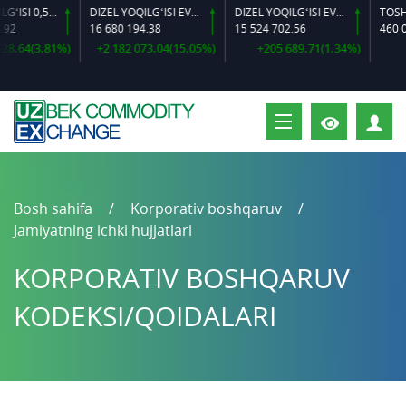
DIZEL YOQILG‘ISI 0,5-40
DIZEL YOQILG‘ISI EVRO L-K-4
DIZEL YOQILG‘ISI EVRO-L II K-4 SSDF
2
16 680 194.38
15 524 702.56
460 000
.64(3.81%)
+2 182 073.04(15.05%)
+205 689.71(1.34%)
S
Bosh sahifa
Korporativ boshqaruv
Jamiyatning ichki hujjatlari
KORPORATIV BOSHQARUV
KODEKSI/QOIDALARI