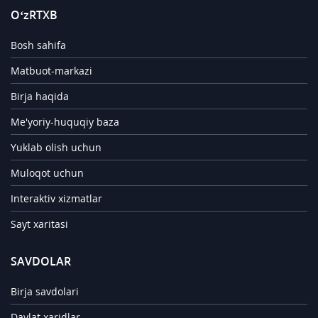
O‘zRTXB
Bosh sahifa
Matbuot-markazi
Birja haqida
Me'yoriy-huquqiy baza
Yuklab olish uchun
Muloqot uchun
Interaktiv xizmatlar
Sayt xaritasi
SAVDOLAR
Birja savdolari
Davlat xaridlar