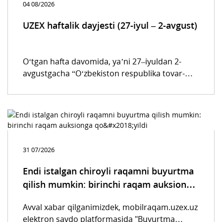
04 08/2026
UZEX haftalik dayjesti (27-iyul – 2-avgust)
O‘tgan hafta davomida, yaʼni 27–iyuldan 2-
avgustgacha “O‘zbekiston respublika tovar-
xom ashyo birjasi” AJning barcha savdo
platformalarida 41 602 ta bitim tuzilgan bo‘lib,
bu avvalgi haftaga nisbatan 7,6 % ga ko‘pdir.
Ularning 37,5 % birja savdolariga, qolgan 62,5
% qismi esa elektron tijorat savdo tizimlariga
to‘g‘ri keldi.
31 07/2026
Endi istalgan chiroyli raqamni buyurtma
qilish mumkin: birinchi raqam auksionga
qo‘yildi
Avval xabar qilganimizdek, mobilraqam.uzex.uz
elektron savdo platformasida "Buyurtma