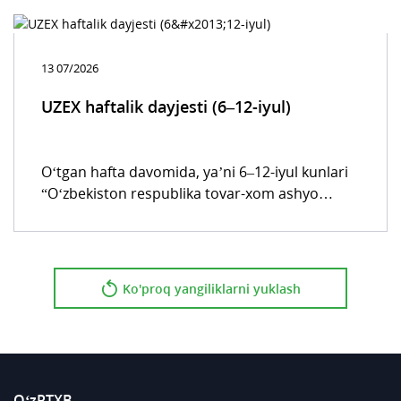
nisbatan 0,8 % ga ko‘pdir. Ularning 52,2 % birja
savdolariga, qolgan 47,8 % qismi esa elektron
tijorat savdo tizimlariga to‘g‘ri keldi.
13 07/2026
UZEX haftalik dayjesti (6–12-iyul)
O‘tgan hafta davomida, yaʼni 6–12-iyul kunlari
“O‘zbekiston respublika tovar-xom ashyo
birjasi” AJning barcha savdo platformalarida 42
129 ta bitim tuzilgan bo‘lib, bu avvalgi haftaga
nisbatan 4,2 % ga kamdir. Ularning 52,0 % birja
savdolariga, qolgan 48,0 % qismi esa elektron
Ko'proq yangiliklarni yuklash
tijorat savdo tizimlariga to‘g‘ri keldi.
O‘zRTXB