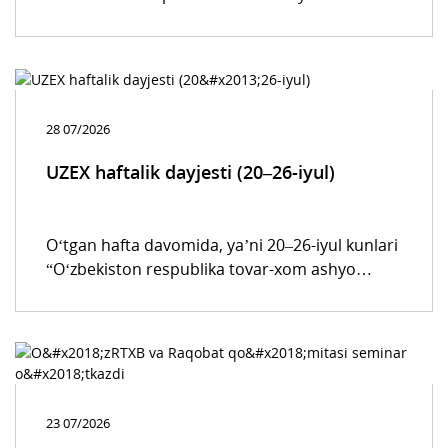
raqam" xizmati ishga tushirilgan edi. Endilikda
ushbu xizmat orqali foydalanuvchilar o'zlari
istagan mobil raqamni, hatto u hali elektron
savdolarga qo'yilmagan yoki operatorlar
ro'yxatida mavjud bo'lmagan taqdirda ham
28 07/2026
buyurtma qilishlari mumkin.
UZEX haftalik dayjesti (20–26-iyul)
O‘tgan hafta davomida, yaʼni 20–26-iyul kunlari
“O‘zbekiston respublika tovar-xom ashyo
birjasi” AJning barcha savdo platformalarida 38
664 ta bitim tuzilgan bo‘lib, bu avvalgi haftaga
nisbatan 9,0 % ga kamdir. Ularning 43,5 % birja
savdolariga, qolgan 56,5 % qismi esa elektron
tijorat savdo tizimlariga to‘g‘ri keldi.
23 07/2026