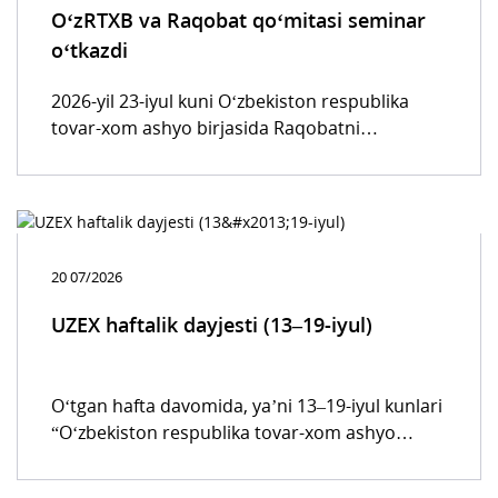
O‘zRTXB va Raqobat qo‘mitasi seminar
o‘tkazdi
2026-yil 23-iyul kuni O‘zbekiston respublika
tovar-xom ashyo birjasida Raqobatni
rivojlantirish va isteʼmolchilar huquqlarini
himoya qilish qo‘mitasi bilan hamkorlikda birja
savdolari va davlat xaridlari masalalariga
bag‘ishlangan seminar bo‘lib o‘tdi.
20 07/2026
UZEX haftalik dayjesti (13–19-iyul)
O‘tgan hafta davomida, yaʼni 13–19-iyul kunlari
“O‘zbekiston respublika tovar-xom ashyo
birjasi” AJning barcha savdo platformalarida 42
480 ta bitim tuzilgan bo‘lib, bu avvalgi haftaga