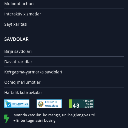
Muloqot uchun
Interaktiv xizmatlar
Sayt xaritasi
SAVDOLAR
Birja savdolari
Davlat xaridlar
Ko'rgazma-yarmarka savdolari
Ochiq ma’lumotlar
Haftalik kotirovkalar
Matnda xatolikni ko'rsangiz, uni belgilang va Ctrl
+ Enter tugmasini bosing.