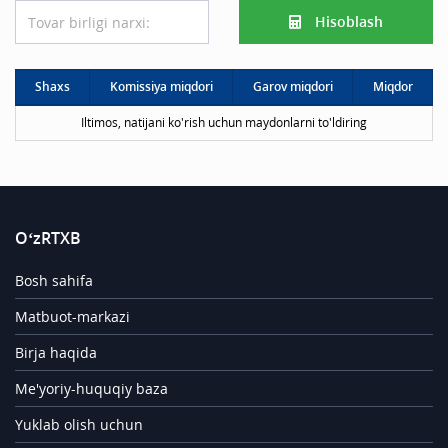
Hisoblash
Shaxs
Komissiya miqdori
Garov miqdori
Miqdor
Iltimos, natijani ko'rish uchun maydonlarni to'ldiring
O‘zRTXB
Bosh sahifa
Matbuot-markazi
Birja haqida
Me'yoriy-huquqiy baza
Yuklab olish uchun