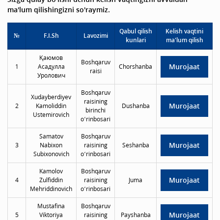
ma'lum qilishingizni so'raymiz.
Qabul qilish
Kelish vaqtini
№
F.I.Sh
Lavozimi
kunlari
ma'lum qilish
Қаюмов
Boshqaruv
Murojaat
1
Асадулла
Chorshanba
raisi
Уролович
Boshqaruv
Xudayberdiyev
raisining
Murojaat
2
Kamoliddin
Dushanba
birinchi
Ustemirovich
o‘rinbosari
Samatov
Boshqaruv
Murojaat
3
Nabixon
raisining
Seshanba
Subixonovich
o‘rinbosari
Kamolov
Boshqaruv
Murojaat
4
Zulfiddin
raisining
Juma
Mehriddinovich
o‘rinbosari
Mustafina
Boshqaruv
Murojaat
5
Viktoriya
raisining
Payshanba