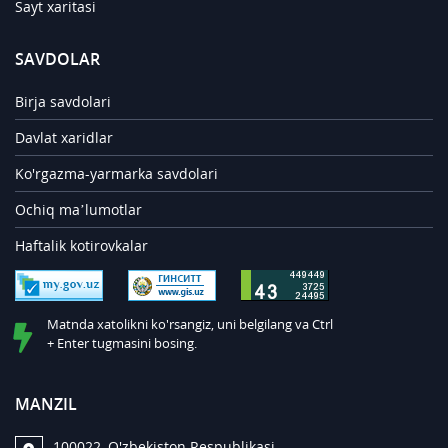
Sayt xaritasi
SAVDOLAR
Birja savdolari
Davlat xaridlar
Ko'rgazma-yarmarka savdolari
Ochiq ma’lumotlar
Haftalik kotirovkalar
Matnda xatolikni ko'rsangiz, uni belgilang va Ctrl
+ Enter tugmasini bosing.
MANZIL
100022, O'zbekiston Respublikasi,