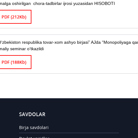
malga oshirilgan chora-tadbirlar ijrosi yuzasidan HISOBOTI
PDF (212Kb)
O‘zbekiston respublika tovar-xom ashyo birjasi” AJda “Monopoliyaga qa
maliy seminar o‘tkazildi
PDF (188Kb)
SAVDOLAR
Birja savdolari