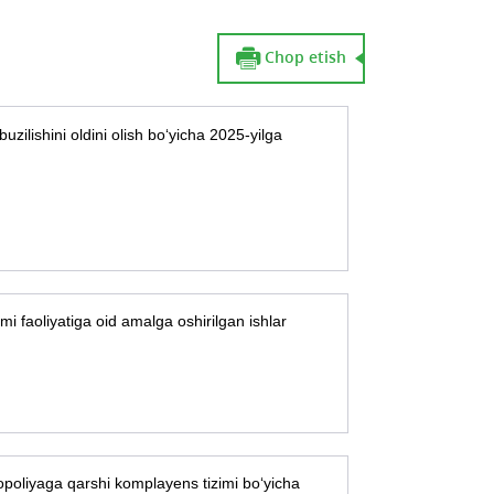
Chop etish
uzilishini oldini olish bо‘yicha 2025-yilga
 faoliyatiga oid amalga oshirilgan ishlar
poliyaga qarshi komplayens tizimi bo‘yicha