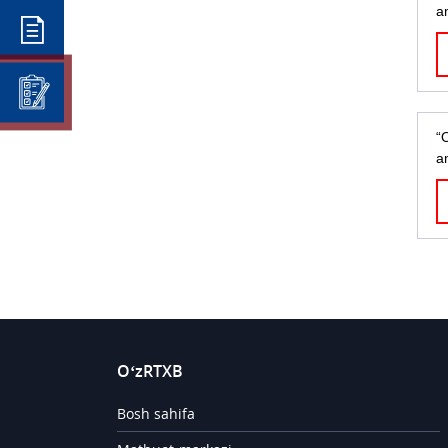
a
“
a
O‘zRTXB
Bosh sahifa