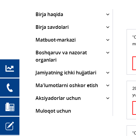
Birja haqida
Birja savdolari
“O
Matbuot-markazi
m
Boshqaruv va nazorat
organlari
Jamiyatning ichki hujjatlari
Ma'lumotlarni oshkor etish
2
y
Aksiyadorlar uchun
Muloqot uchun
“