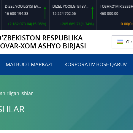
DIZEL YOQILG‘ISI EVRO L-K-4
DIZEL YOQILG‘ISI EVRO-L II K-4 SSDF
TOSHKO‘MIR SSSSH-13
 680 194.38
15 524 702.56
460 000.00
2 182 073.04(15.05%)
+205 689.71(1.34%)
0.00(0.00%)
O'ZBEKISTON RESPUBLIKA
O'z
TOVAR-XOM ASHYO BIRJASI
MATBUOT-MARKAZI
KORPORATIV BOSHQARUV
hirilgan ishlar
SHLAR