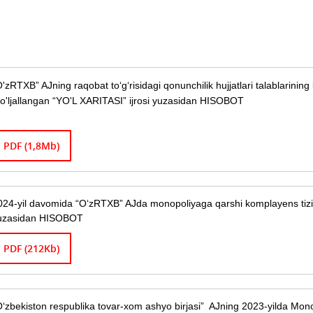
'zRTXB” AJning raqobat tо‘g‘risidagi qonunchilik hujjatlari talablarining b
o'ljallangan “YO'L XARITASI” ijrosi yuzasidan HISOBOT
PDF (1,8Mb)
024-yil davomida “O‘zRTXB” AJda monopoliyaga qarshi komplayens tizimi
uzasidan HISOBOT
PDF (212Kb)
O‘zbekiston respublika tovar-xom ashyo birjasi” AJning 2023-yilda Mono