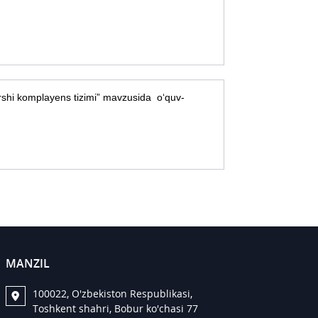
rshi komplayens tizimi” mavzusida o‘quv-
MANZIL
100022, O'zbekiston Respublikasi,
Toshkent shahri, Bobur ko'chasi 77