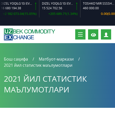
DIZEL YOQILG‘ISI EVRO L-K-4
DIZEL YOQILG‘ISI EVRO-L II K-4 SSDF
TOSHKO‘MIR SSSSH-13
 680 194.38
15 524 702.56
460 000.00
+2 182 073.04(15.05%)
+205 689.71(1.34%)
0.00(0.00%)
Ш
Бош саҳифа
Матбуот-маркази
2021 йил статистик маълумотлари
2021 ЙИЛ СТАТИСТИК
МАЪЛУМОТЛАРИ