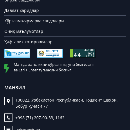
Давлат харидлар
Кўргазма-ярмарка савдолари
Очиқ маълумотлар
Ҳафталик котировкалар
Матнда хатоликни кўрсангиз, уни белгиланг
ва Ctrl + Enter тугмасини босинг.
МАНЗИЛ
100022, Ўзбекистон Республикаси, Тошкент шаҳри,
Бобур кўчаси 77
+998 (71) 207-00-33, 1162