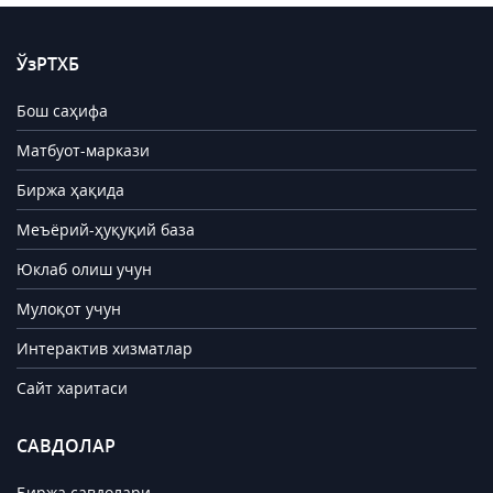
ЎзРТХБ
Бош саҳифа
Матбуот-маркази
Биржа ҳақида
Меъёрий-ҳуқуқий база
Юклаб олиш учун
Мулоқот учун
Интерактив хизматлар
Сайт харитаси
САВДОЛАР
Биржа савдолари