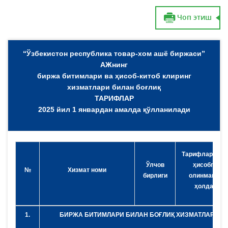
Чоп этиш
“Ўзбекистон республика товар-хом ашё биржаси”
АЖнинг
биржа битимлари ва ҳисоб-китоб клиринг
хизматлари билан боғлиқ
ТАРИФЛАР
2025 йил 1 январдан амалда қўлланилади
Тарифлар (ҚҚС
Ўлчов
ҳисобга
№
Хизмат номи
бирлиги
олинмаган
ҳолда)
1.
БИРЖА БИТИМЛАРИ БИЛАН БОҒЛИҚ ХИЗМАТЛАР