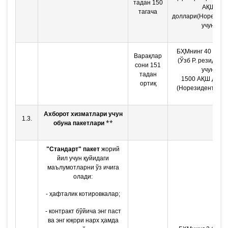
тадан 150
АҚШ
тагача
доллари(Норезиде
учун)
БҲМнинг 40 бара
Варақлар
(Ўзб Р. резидент
сони 151
учун)
тадан
1500 АҚШ долл
ортиқ
(Норезидентлар 
Ахборот хизматлари учун
1.3.
**
обуна пакетлари
"Стандарт" пакет
жорий
йил учун қуйидаги
маълумотларни ўз ичига
олади:
- ҳафталик котировкалар;
- контракт бўйича энг паст
ва энг юқори нарх ҳамда