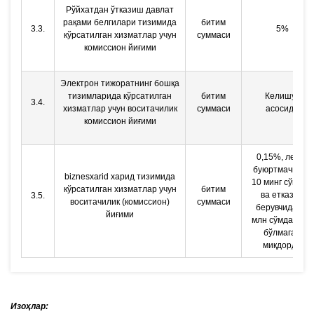
Рўйхатдан ўтказиш давлат
рақами белгилари тизимида
битим
3.3.
5%
кўрсатилган хизматлар учун
суммаси
комиссион йиғими
Электрон тижоратнинг бошқа
тизимларида кўрсатилган
битим
Келишув
3.4.
хизматлар учун воситачилик
суммаси
асосида
комиссион йиғими
0,15%, лекин
буюртмачидан
biznesxarid харид тизимида
10 минг сўмдан
кўрсатилган хизматлар учун
битим
ва етказиб
3.5.
воситачилик (комиссион)
суммаси
берувчидан 4
йиғими
млн сўмдан кўп
бўлмаган
миқдорда
Изоҳлар: