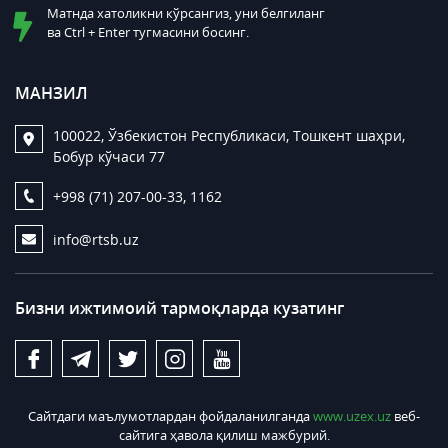
Матнда хатоликни кўрсангиз, уни белгиланг
ва Ctrl + Enter тугмасини босинг.
МАНЗИЛ
100022, Ўзбекистон Республикаси, Тошкент шаҳри,
Бобур кўчаси 77
+998 (71) 207-00-33, 1162
info@rtsb.uz
Бизни ижтимоий тармоқларда кузатинг
Сайтдаги маълумотлардан фойдаланилганда
www.uzex.uz
веб-
сайтига ҳавола қилиш мажбурий.