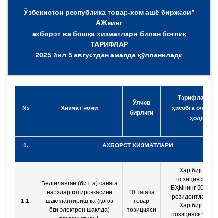
Ўзбекистон республика товар-хом ашё биржаси”
АЖнинг
ахборот ва бошқа хизматлари билан боғлиқ
ТАРИФЛАР
2025 йил 5 августдан амалда қўлланилади
Тарифлар (Қ
Ўлчов
№
Хизмат номи
ҳисобга олинма
бирлиги
ҳолда)
1.
АХБОРОТ ХИЗМАТЛАРИ
Ҳар бир това
позицияси учун
Белгиланган (битта) санага
БҲМнинг 50% (Ўз
нархлар котировкасини
10 тагача
резидентлари уч
1.1.
шакллантириш ва (қоғоз
товар
Ҳар бир това
ёки электрон шаклда)
позицияси
позицияси учун 