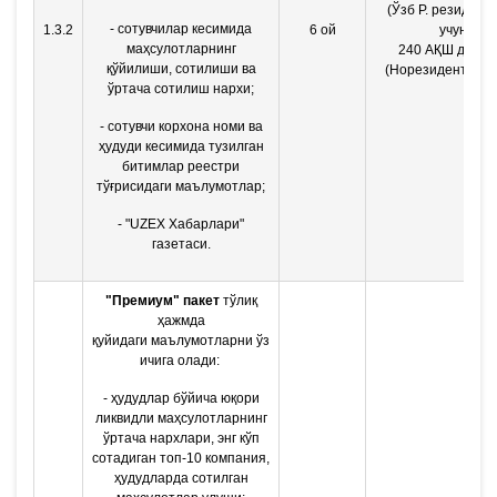
(Ўзб Р. резидент
- сотувчилар кесимида
1.3.2
6 ой
учун)
маҳсулотларнинг
240 АҚШ долла
қўйилиши, сотилиши ва
(Норезидентлар 
ўртача сотилиш нархи;
- сотувчи корхона номи ва
ҳудуди кесимида тузилган
битимлар реестри
тўғрисидаги маълумотлар;
- "UZEX Хабарлари"
газетаси.
"Премиум" пакет
тўлиқ
ҳажмда
қуйидаги маълумотларни ўз
ичига олади:
- ҳудудлар бўйича юқори
ликвидли маҳсулотларнинг
ўртача нархлари, энг кўп
сотадиган топ-10
компания,
ҳудудларда сотилган