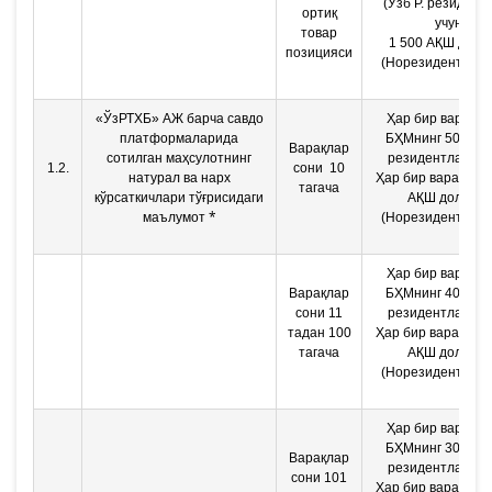
(Ўзб Р. резидент
ортиқ
учун)
товар
1 500 АҚШ долл
позицияси
(Норезидентлар 
«ЎзРТХБ» АЖ барча савдо
Ҳар бир варақ уч
платформаларида
БҲМнинг 50% (Ўз
Варақлар
сотилган маҳсулотнинг
резидентлари уч
1.2.
сони 10
натурал ва нарх
Ҳар бир варақ учу
тагача
кўрсаткичлари тўғрисидаги
АҚШ доллар
*
маълумот
(Норезидентлар 
Ҳар бир варақ уч
Варақлар
БҲМнинг 40% (Ўз
сони 11
резидентлари уч
тадан 100
Ҳар бир варақ учу
тагача
АҚШ доллар
(Норезидентлар 
Ҳар бир варақ уч
БҲМнинг 30% (Ўз
Варақлар
резидентлари уч
сони 101
Ҳар бир варақ учу