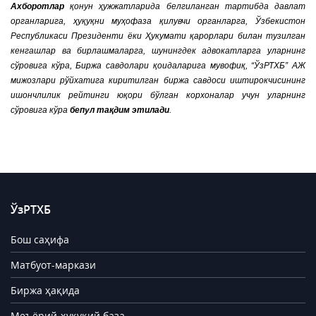
Ахборотлар
қонун ҳужжатларида белгиланган тартибда давлат
органларига, ҳуқуқни муҳофаза қилувчи органларга, Ўзбекистон
Республикаси Президенти ёки Ҳукумати қарорлари билан тузилган
кенгашлар ва бирлашмаларга, шунингдек адвокатларга уларнинг
сўровига кўра, Биржа савдолари қоидаларига мувофиқ, “ЎзРТХБ” АЖ
мижозлари рўйхатига киритилган биржа савдоси иштирокчисининг
ишончлилик рейтинги юқори бўлган корхоналар учун уларнинг
сўровига кўра
бепул тақдим этилади
.
ЎзРТХБ
Бош саҳифа
Матбуот-маркази
Биржа ҳақида
Меъёрий-ҳуқуқий база