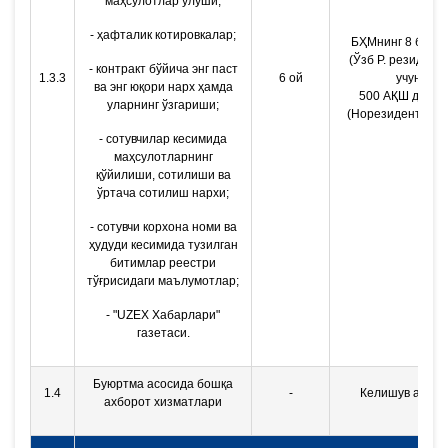
маҳсулотлар улуши;
- ҳафталик котировкалар;
БҲМнинг 8 бара
(Ўзб Р. резидент
- контракт бўйича энг паст
1.3.3
6 ой
учун)
ва энг юқори нарх ҳамда
500 АҚШ долла
уларнинг ўзгариши;
(Норезидентлар 
- сотувчилар кесимида
маҳсулотларнинг
қўйилиши, сотилиши ва
ўртача сотилиш нархи;
- сотувчи корхона номи ва
ҳудуди кесимида тузилган
битимлар реестри
тўғрисидаги маълумотлар;
- "UZEX Хабарлари"
газетаси.
Буюртма асосида бошқа
1.4
-
Келишув асоси
ахборот хизматлари