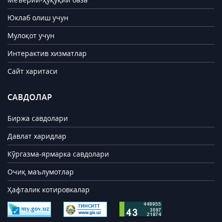
Юклаб олиш учун
Мулоқот учун
Интерактив хизматлар
Сайт харитаси
САВДОЛАР
Биржа савдолари
Давлат харидлар
Кўргазма-ярмарка савдолари
Очиқ маълумотлар
Ҳафталик котировкалар