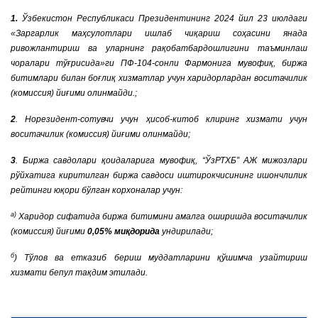
1.
Ўзбекистон Республикаси Президентининг 2024 йил 23 июлдаги
«Заргарлик маҳсулотлари ишлаб чиқариш соҳасини янада
ривожлантириш ва уларнинг рақобатбардошлигини таъминлаш
чоралари тўғрисида»ги ПФ-104-сонли Фармонига мувофиқ, биржа
битимлари билан боғлиқ хизматлар учун харидорлардан воситачилик
(комиссия) йиғими олинмайди.;
2
. Норезидент-сотувчи учун ҳисоб-китоб клиринг хизмати учун
воситачилик (комиссия) йиғими олинмайди;
3
. Биржа савдолари қоидаларига мувофиқ,
“
ЎзРТХБ
” АЖ мижозлари
рўйхатига киритилган биржа савдоси иштирокчисининг ишончлилик
рейтинги юқори бўлган корхоналар учун:
а)
Харидор сифатида биржа битимини амалга оширишда
воситачилик
(комиссия) йиғими
0,05% миқдорида
ундирилади;
б
) Тўлов ва етказиб бериш
муддатларини қўшимча узайтириш
хизмати бепул тақдим этилади.