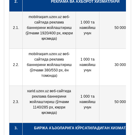
2.
РЕКЛАМА ВА АХБОРОТ ХИЗМАТЛАРИ
mobilraqam.uzex.uz веб-
сайтида реклама
1 000 та
2.1.
баннерини жойлаштириш
намойиш
50 000 сўм
(ўлчами 1920/400 px, юқори
учун
қисмида)
mobilraqam.uzex.uz веб-
сайтида реклама
1 000 та
2.2.
баннерини жойлаштириш
намойиш
30 000 сўм
(ўлчами 380/550 px, ён
учун
томонда)
xarid.uzex.uz веб-сайтида
реклама баннерини
1 000 та
2.3.
жойлаштириш (ўлчами
намойиш
50 000 сўм
1140/285 px, юқори
учун
қисмида)
3.
БИРЖА АЪЗОЛАРИГА КЎРСАТИЛАДИГАН ХИЗМАТЛАР