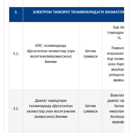
3.
ЭЛЕКТРОН ТИЖОРАТ ТИЗИМЛАРИДАГИ ХИЗМАТЛАР
Ҳар бир
томондан 0,06
%.
КЯС тизимларида
Томонлар
кўрсатилган хизматлар учун
битим
хоҳишига кўра
3.1.
воситачилик(комиссион)
суммаси
бир томондан
йиғими
икки баробар
миқдорда
ундирилиши
мумкин
Ваколатли
Давлат харидлари
давлат органи
тизимларида кўрсатилган
битим
билан
3.2.
хизматлар учун воситачилик
суммаси
имзоланган
(комиссион) йиғими
Келишувга
мувофиқ