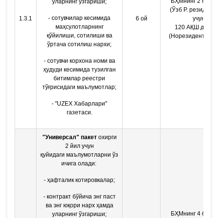
БҲМнинг 2 бара
уларнинг ўзгариши;
(Ўзб Р. резидент
- сотувчилар кесимида
1.3.1
6 ой
учун)
маҳсулотларнинг
120 АҚШ долла
қўйилиши, сотилиши ва
(Норезидентлар 
ўртача сотилиш нархи;
- сотувчи корхона номи ва
ҳудуди кесимида тузилган
битимлар реестри
тўғрисидаги маълумотлар;
- "UZEX Хабарлари"
газетаси.
"Универсал" пакет
охирги
2 йил учун
қуйидаги
маълумотларни ўз
ичига олади:
- ҳафталик котировкалар;
- контракт бўйича энг паст
ва энг юқори нарх ҳамда
БҲМнинг 4 бара
уларнинг ўзгариши;