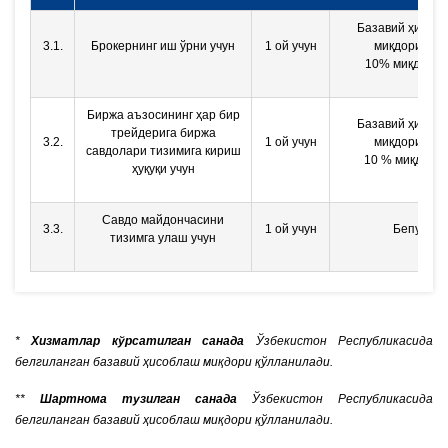
Базавий ҳисоб
3.1.
Брокернинг иш ўрни учун
1 ой учун
миқдорининг
10% миқдори
Биржа аъзосининг ҳар бир
Базавий ҳисоб
трейдерига биржа
3.2.
1 ой учун
миқдорининг
савдолари тизимига кириш
10 % миқдори
ҳуқуқи учун
Савдо майдончасини
3.3.
1 ой учун
Бепул
тизимга улаш учун
*
Х
изматлар кўрсатилган санада
Ўзбекистон Республикасида
белгиланган базавий ҳисоблаш миқдори қўлланилади.
**
Шартнома тузилган санада
Ўзбекистон Республикасида
белгиланган базавий ҳисоблаш миқдори қўлланилади.