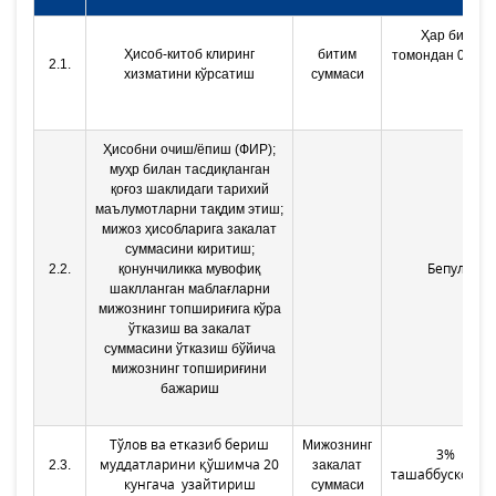
Ҳар бир
Ҳисоб-китоб клиринг
битим
томондан 0,05 
2.1.
хизматини кўрсатиш
суммаси
Ҳисобни очиш/ёпиш (ФИР);
муҳр билан тасдиқланган
қоғоз шаклидаги тарихий
маълумотларни тақдим этиш;
мижоз ҳисобларига закалат
суммасини киритиш;
Бепул
2.2.
қонунчиликка мувофиқ
шаклланган маблағларни
мижознинг топшириғига кўра
ўтказиш ва закалат
суммасини ўтказиш бўйича
мижознинг топшириғини
бажариш
Тўлов ва етказиб бериш
Мижознинг
3%
муддатларини қўшимча 20
2.3.
з
акалат
ташаббускорда
кунгача узайтириш
суммаси