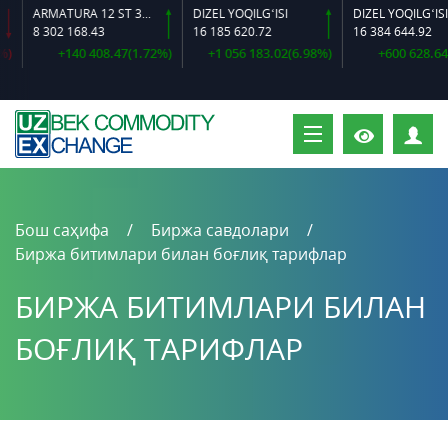
ARMATURA 12 ST 35 GS O‘LCHAMLI
DIZEL YOQILG‘ISI
DIZEL YOQILG‘ISI 0,5-40
302 168.43
16 185 620.72
16 384 644.92
+140 408.47(1.72%)
+1 056 183.02(6.98%)
+600 628.64(3.81%)
Ш
Бош саҳифа
Биржа савдолари
Биржа битимлари билан боғлиқ тарифлар
БИРЖА БИТИМЛАРИ БИЛАН
БОҒЛИҚ ТАРИФЛАР