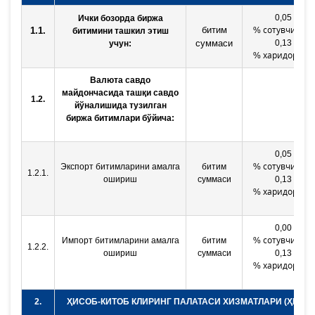
0,05
Ички бозорда биржа
сотувчидан,
битим
1.1.
%
битимини ташкил этиш
суммаси
0,13
учун:
харидордан
%
Валюта савдо
майдончасида ташқи савдо
1.2.
йўналишида тузилган
биржа битимлари бўйича:
0,05
сотувчидан,
Экспорт
битимларини
амалга
битим
%
1.2.1.
ошириш
суммаси
0,13
харидордан
%
0,00
сотувчидан,
Импорт битимларини амалга
битим
%
1.2.2.
ошириш
суммаси
0,13
харидордан
%
2.
ҲИСОБ-КИТОБ КЛИРИНГ ПАЛАТАСИ ХИЗМАТЛАРИ (ҲККП)