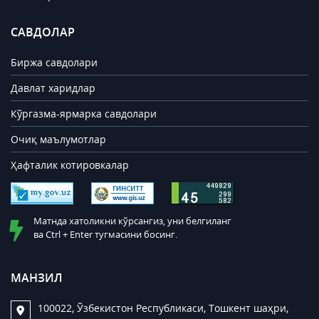
САВДОЛАР
Биржа савдолари
Давлат харидлар
Кўргазма-ярмарка савдолари
Очиқ маълумотлар
Ҳафталик котировкалар
Матнда хатоликни кўрсангиз, уни белгиланг
ва Ctrl + Enter тугмасини босинг.
МАНЗИЛ
100022, Ўзбекистон Республикаси, Тошкент шаҳри,