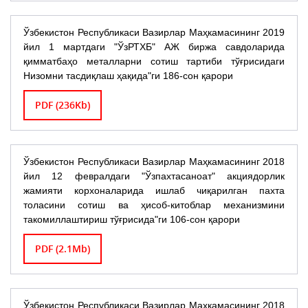
Ўзбекистон Республикаси Вазирлар Маҳкамасининг 2019
йил 1 мартдаги "ЎзРТХБ" АЖ биржа савдоларида
қимматбаҳо металларни сотиш тартиби тўғрисидаги
Низомни тасдиқлаш ҳақида"ги 186-сон қарори
PDF (236Kb)
Ўзбекистон Республикаси Вазирлар Маҳкамасининг 2018
йил 12 февралдаги "Ўзпахтасаноат" акциядорлик
жамияти корхоналарида ишлаб чиқарилган пахта
толасини сотиш ва ҳисоб-китоблар механизмини
такомиллаштириш тўғрисида"ги 106-сон қарори
PDF (2.1Mb)
Ўзбекистон Республикаси Вазирлар Маҳкамасининг 2018