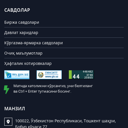
САВДОЛАР
Биржа савдолари
Давлат харидлар
Кўргазма-ярмарка савдолари
Очиқ маълумотлар
Ҳафталик котировкалар
Матнда хатоликни кўрсангиз, уни белгиланг
ва Ctrl + Enter тугмасини босинг.
МАНЗИЛ
100022, Ўзбекистон Республикаси, Тошкент шаҳри,
Бобур кўчаси 77