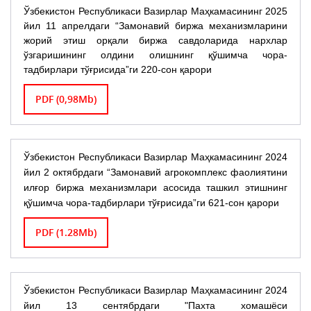
Ўзбекистон Республикаси Вазирлар Маҳкамасининг 2025
йил 11 апрелдаги “Замонавий биржа механизмларини
жорий этиш орқали биржа савдоларида нархлар
ўзгаришининг олдини олишнинг қўшимча чора-
тадбирлари тўғрисида”ги 220-сон қарори
PDF (0,98Mb)
Ўзбекистон Республикаси Вазирлар Маҳкамасининг 2024
йил 2 октябрдаги “Замонавий агрокомплекс фаолиятини
илғор биржа механизмлари асосида ташкил этишнинг
қўшимча чора-тадбирлари тўғрисида”ги 621-сон қарори
PDF (1.28Mb)
Ўзбекистон Республикаси Вазирлар Маҳкамасининг 2024
йил 13 сентябрдаги "Пахта хомашёси