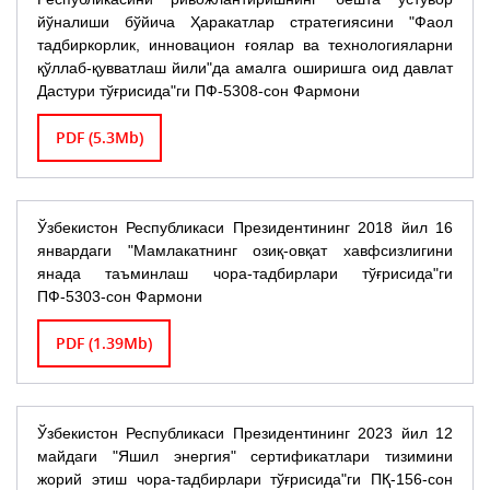
йўналиши бўйича Ҳаракатлар стратегиясини "Фаол
тадбиркорлик, инновацион ғоялар ва технологияларни
қўллаб-қувватлаш йили"да амалга оширишга оид давлат
Дастури тўғрисида"ги ПФ-5308-сон Фармони
PDF (5.3Mb)
Ўзбекистон Республикаси Президентининг 2018 йил 16
январдаги "Мамлакатнинг озиқ-овқат хавфсизлигини
янада таъминлаш чора-тадбирлари тўғрисида"ги
ПФ-5303-сон Фармони
PDF (1.39Mb)
Ўзбекистон Республикаси Президентининг 2023 йил 12
майдаги "Яшил энергия" сертификатлари тизимини
жорий этиш чора-тадбирлари тўғрисида"ги ПҚ-156-сон