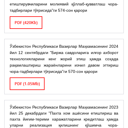
етиштирувчиларини молиявий қўллаб-қувватлаш чора-
тадбирлари тўғрисида"ги 574-сон қарори
PDF (420Kb)
Ўзбекистон Республикаси Вазирлар Маҳкамасининг 2024
йил 12 сентябрдаги "Биржа савдоларига илғор ахборот
технологияларини кенг жорий этиш ҳамда соҳада
рақамлаштириш жараёнларини изчил давом эттириш
чора-тадбирлари тўғрисида"ги 570-сон қарори
PDF (1.05Mb)
Ўзбекистон Республикаси Вазирлар Маҳкамасининг 2023
йил 25 декабрдаги "Пахта хом ашёсини етиштириш ва
пахта йиғим-терими харажатларини кредитлаш ҳамда
уларни реализация қилишнинг қўшимча чора-