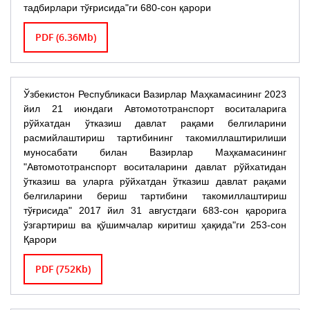
тадбирлари тўғрисида"ги 680-сон қарори
PDF (6.36Mb)
Ўзбекистон Республикаси Вазирлар Маҳкамасининг 2023
йил 21 июндаги Автомототранспорт воситаларига
рўйхатдан ўтказиш давлат рақами белгиларини
расмийлаштириш тартибининг такомиллаштирилиши
муносабати билан Вазирлар Маҳкамасининг
"Автомототранспорт воситаларини давлат рўйхатидан
ўтказиш ва уларга рўйхатдан ўтказиш давлат рақами
белгиларини бериш тартибини такомиллаштириш
тўғрисида" 2017 йил 31 августдаги 683-сон қарорига
ўзгартириш ва қўшимчалар киритиш ҳақида"ги 253-сон
Қарори
PDF (752Kb)