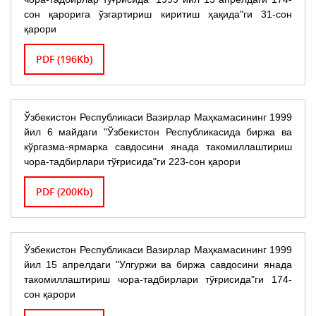
сон қарорига ўзгартириш киритиш ҳақида"ги 31-сон
қарори
PDF (196Kb)
Ўзбекистон Республикаси Вазирлар Маҳкамасининг 1999
йил 6 майдаги "Ўзбекистон Республикасида биржа ва
кўргазма-ярмарка савдосини янада такомиллаштириш
чора-тадбирлари тўғрисида"ги 223-сон қарори
PDF (200Kb)
Ўзбекистон Республикаси Вазирлар Маҳкамасининг 1999
йил 15 апрелдаги "Улгуржи ва биржа савдосини янада
такомиллаштириш чора-тадбирлари тўғрисида"ги 174-
сон қарори