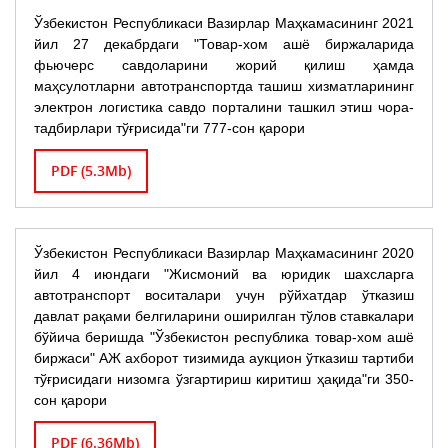
Ўзбекистон Республикаси Вазирлар Маҳкамасининг 2021
йил 27 декабрдаги "Товар-хом ашё биржаларида
фьючерс савдоларини жорий қилиш ҳамда
маҳсулотларни автотранспортда ташиш хизматларининг
электрон логистика савдо порталини ташкил этиш чора-
тадбирлари тўғрисида"ги 777-сон қарори
PDF (5.3Mb)
Ўзбекистон Республикаси Вазирлар Маҳкамасининг 2020
йил 4 июндаги "Жисмоний ва юридик шахсларга
автотранспорт воситалари учун рўйхатдар ўтказиш
давлат рақами белгиларини оширилган тўлов ставкалари
бўйича беришда "Ўзбекистон республика товар-хом ашё
биржаси" АЖ ахборот тизимида аукцион ўтказиш тартиби
тўғрисидаги низомга ўзгартириш киритиш ҳақида"ги 350-
сон қарори
PDF (6.36Mb)