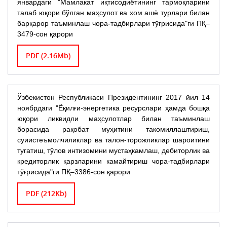
январдаги "Мамлакат иқтисодиётининг тармоқларини
талаб юқори бўлган маҳсулот ва хом ашё турлари билан
барқарор таъминлаш чора-тадбирлари тўғрисида"ги ПҚ–
3479-сон қарори
PDF (2.16Mb)
Ўзбекистон Республикаси Президентининг 2017 йил 14
ноябрдаги "Ёқилғи-энергетика ресурслари ҳамда бошқа
юқори ликвидли маҳсулотлар билан таъминлаш
борасида рақобат муҳитини такомиллаштириш,
суиистеъмолчиликлар ва талон-торожликлар шароитини
тугатиш, тўлов интизомини мустаҳкамлаш, дебиторлик ва
кредиторлик қарзларини камайтириш чора-тадбирлари
тўғрисида"ги ПҚ–3386-сон қарори
PDF (212Kb)