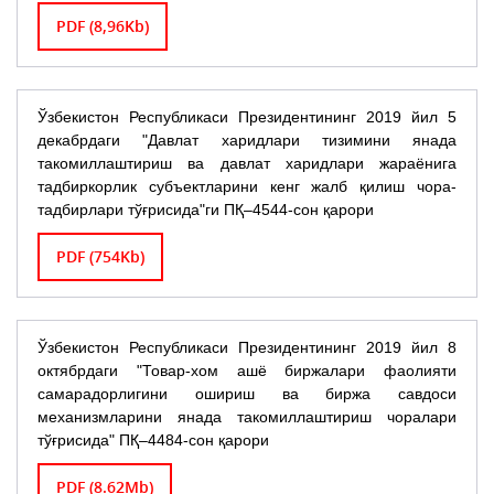
PDF (8,96Kb)
Ўзбекистон Республикаси Президентининг 2019 йил 5
декабрдаги "Давлат харидлари тизимини янада
такомиллаштириш ва давлат харидлари жараёнига
тадбиркорлик субъектларини кенг жалб қилиш чора-
тадбирлари тўғрисида"ги ПҚ–4544-сон қарори
PDF (754Kb)
Ўзбекистон Республикаси Президентининг 2019 йил 8
октябрдаги "Товар-хом ашё биржалари фаолияти
самарадорлигини ошириш ва биржа савдоси
механизмларини янада такомиллаштириш чоралари
тўғрисида" ПҚ–4484-сон қарори
PDF (8.62Mb)