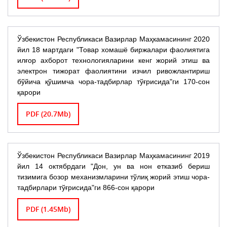
Ўзбекистон Республикаси Вазирлар Маҳкамасининг 2020
йил 18 мартдаги "Товар хомашё биржалари фаолиятига
илғор ахборот технологияларини кенг жорий этиш ва
электрон тижорат фаолиятини изчил ривожлантириш
бўйича қўшимча чора-тадбирлар тўғрисида"ги 170-сон
қарори
PDF (20.7Mb)
Ўзбекистон Республикаси Вазирлар Маҳкамасининг 2019
йил 14 октябрдаги "Дон, ун ва нон етказиб бериш
тизимига бозор механизмларини тўлиқ жорий этиш чора-
тадбирлари тўғрисида"ги 866-сон қарори
PDF (1.45Mb)