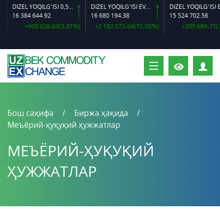
DIZEL YOQILG‘ISI 0,5-40
DIZEL YOQILG‘ISI EVRO L-K-4
DIZEL YOQILG‘ISI EVRO-L II K-4 SSDF
4 644.92
16 680 194.38
15 524 702.56
600 628.64(3.81%)
+2 182 073.04(15.05%)
+205 689.71(1.34%)
Ш
Бош саҳифа
Биржа ҳақида
Меъёрий-ҳуқуқий ҳужжатлар
МЕЪЁРИЙ-ҲУҚУҚИЙ
ҲУЖЖАТЛАР