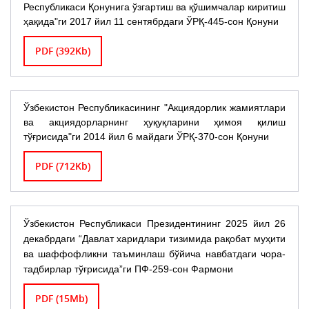
Республикаси Қонунига ўзгартиш ва қўшимчалар киритиш
ҳақида"ги 2017 йил 11 сентябрдаги ЎРҚ-445-сон Қонуни
PDF (392Kb)
Ўзбекистон Республикасининг "Акциядорлик жамиятлари
ва акциядорларнинг ҳуқуқларини ҳимоя қилиш
тўғрисида"ги 2014 йил 6 майдаги ЎРҚ-370-сон Қонуни
PDF (712Kb)
Ўзбекистон Республикаси Президентининг 2025 йил 26
декабрдаги “Давлат харидлари тизимида рақобат муҳити
ва шаффофликни таъминлаш бўйича навбатдаги чора-
тадбирлар тўғрисида”ги ПФ-259-сон Фармони
PDF (15Mb)