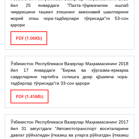
йил 25 январдаги "Пахта-тўқимачилик ишлаб
чиқаришини ташкил этишнинг замонавий шаклларини
жорий этиш чора-тадбирлари тўғрисида"ги 53-сон
қарори
PDF (1.06Kb)
Ўзбекистон Республикаси Вазирлар Маҳкамасининг 2018
йил 17 январдаги "Биржа ва кўргазма-ярмарка
савдоларини тартибга солишга доир қўшимча чора-
тадбирлар тўғрисида"ги 33-сон қарори
PDF (1.45Mb)
Ўзбекистон Республикаси Вазирлар Маҳкамасининг 2017
йил 31 августдаги "Автомототранспорт воситаларини
давлат рўйхатидан ўтказиш ва уларга рўйхатдан ўтказиш