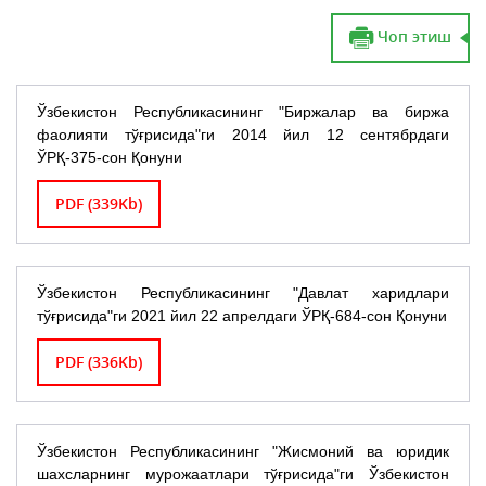
Чоп этиш
Ўзбекистон Республикасининг "Биржалар ва биржа
фаолияти тўғрисида"ги 2014 йил 12 сентябрдаги
ЎРҚ-375-сон Қонуни
PDF (339Kb)
Ўзбекистон Республикасининг "Давлат харидлари
тўғрисида"ги 2021 йил 22 апрелдаги ЎРҚ-684-сон Қонуни
PDF (336Kb)
Ўзбекистон Республикасининг "Жисмоний ва юридик
шахсларнинг мурожаатлари тўғрисида"ги Ўзбекистон