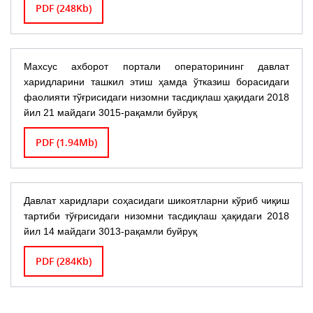
PDF (248Kb)
Махсус ахборот портали операторининг давлат
харидларини ташкил этиш ҳамда ўтказиш борасидаги
фаолияти тўғрисидаги низомни тасдиқлаш ҳақидаги 2018
йил 21 майдаги 3015-рақамли буйруқ
PDF (1.94Mb)
Давлат харидлари соҳасидаги шикоятларни кўриб чиқиш
тартиби тўғрисидаги низомни тасдиқлаш ҳақидаги 2018
йил 14 майдаги 3013-рақамли буйруқ
PDF (284Kb)