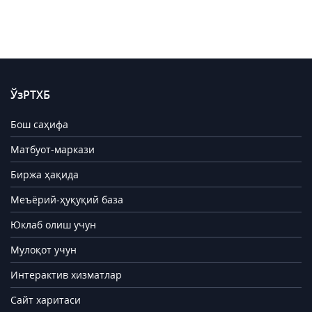
ЎзРТХБ
Бош саҳифа
Матбуот-маркази
Биржа ҳақида
Меъёрий-ҳуқуқий база
Юклаб олиш учун
Мулоқот учун
Интерактив хизматлар
Сайт харитаси