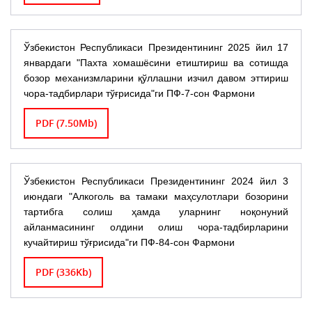
Ўзбекистон Республикаси Президентининг 2025 йил 17
январдаги "Пахта хомашёсини етиштириш ва сотишда
бозор механизмларини қўллашни изчил давом эттириш
чора-тадбирлари тўғрисида"ги ПФ-7-сон Фармони
PDF (7.50Mb)
Ўзбекистон Республикаси Президентининг 2024 йил 3
июндаги "Алкоголь ва тамаки маҳсулотлари бозорини
тартибга солиш ҳамда уларнинг ноқонуний
айланмасининг олдини олиш чора-тадбирларини
кучайтириш тўғрисида"ги ПФ-84-сон Фармони
PDF (336Kb)