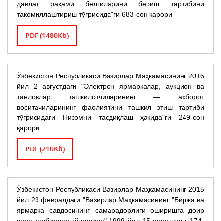
давлат рақами белгиларини бериш тартибини
такомиллаштириш тўғрисида"ги 683-сон қарори
PDF (1480Kb)
Ўзбекистон Республикаси Вазирлар Маҳкамасининг 2016
йил 2 августдаги "Электрон ярмаркалар, аукцион ва
танловлар ташкилотчиларининг — ахборот
воситачиларининг фаолиятини ташкил этиш тартиби
тўғрисидаги Низомни тасдиқлаш ҳақида"ги 249-сон
қарори
PDF (210Kb)
Ўзбекистон Республикаси Вазирлар Маҳкамасининг 2015
йил 23 февралдаги "Вазирлар Маҳкамасининг "Биржа ва
ярмарка савдосининг самарадорлиги оширишга доир
чора-тадбирлар тўғрисида" 1999 йил 15 апрелдаги 174-