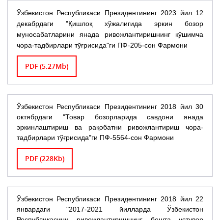
Ўзбекистон Республикаси Президентининг 2023 йил 12
декабрдаги "Қишлоқ хўжалигида эркин бозор
муносабатларини янада ривожлантиришнинг қўшимча
чора-тадбирлари тўғрисида"ги ПФ-205-сон Фармони
PDF (5.27Mb)
Ўзбекистон Республикаси Президентининг 2018 йил 30
октябрдаги "Товар бозорларида савдони янада
эркинлаштириш ва рақобатни ривожлантириш чора-
тадбирлари тўғрисида"ги ПФ-5564-сон Фармони
PDF (228Kb)
Ўзбекистон Республикаси Президентининг 2018 йил 22
январдаги "2017-2021 йилларда Ўзбекистон
Республикасини ривожлантиришнинг бешта устувор