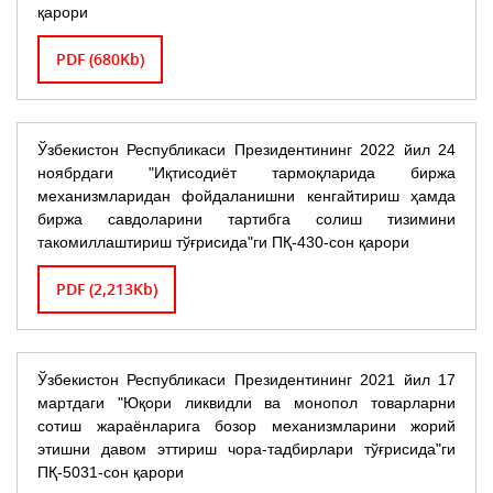
қарори
PDF (680Kb)
Ўзбекистон Республикаси Президентининг 2022 йил 24
ноябрдаги "Иқтисодиёт тармоқларида биржа
механизмларидан фойдаланишни кенгайтириш ҳамда
биржа савдоларини тартибга солиш тизимини
такомиллаштириш тўғрисида"ги ПҚ-430-сон қарори
PDF (2,213Kb)
Ўзбекистон Республикаси Президентининг 2021 йил 17
мартдаги "Юқори ликвидли ва монопол товарларни
сотиш жараёнларига бозор механизмларини жорий
этишни давом эттириш чора-тадбирлари тўғрисида"ги
ПҚ-5031-сон қарори