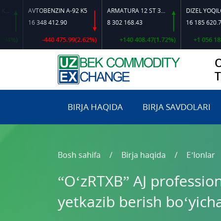
AVTOBENZIN A-92 K5
ARMATURA 12 ST 35 GS O‘LCHAMLI
DIZEL YOQILG‘ISI
16 348 412.90
8 302 168.43
16 185 620.72
-440 475.99(2.62%)
+140 408.47(1.72%)
+1 056 183.02(6.
BIRJA HAQIDA
BIRJA SAVDOLARI
Bosh sahifa
Birja haqida
E’lonlar
“O‘zRTXB” AJ professio
yetkazib berish bo‘yicha 