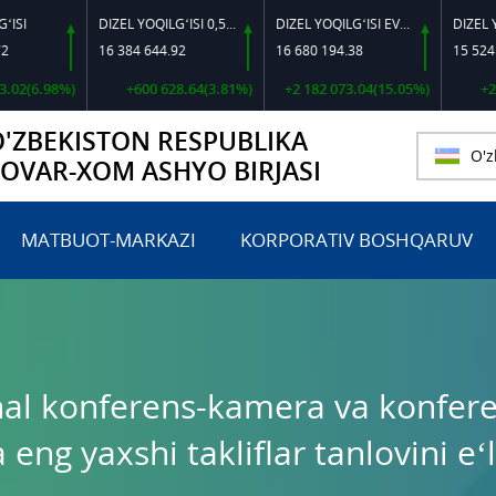
DIZEL YOQILG‘ISI 0,5-40
DIZEL YOQILG‘ISI EVRO L-K-4
16 384 644.92
16 680 194.38
15 524 702.56
98%)
+600 628.64(3.81%)
+2 182 073.04(15.05%)
+205 689.
O'ZBEKISTON RESPUBLIKA
O'z
TOVAR-XOM ASHYO BIRJASI
MATBUOT-MARKAZI
KORPORATIV BOSHQARUV
nal konferens-kamera va konferen
eng yaxshi takliflar tanlovini e‘