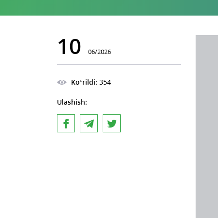
10
06/2026
Ko‘rildi:
354
Ulashish: