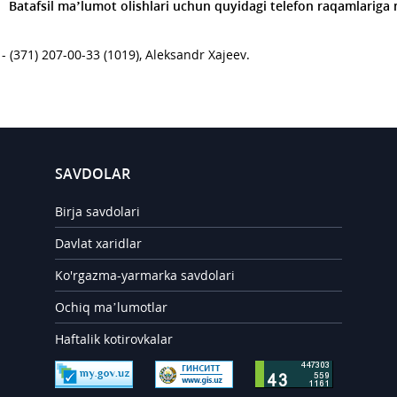
B
atafsil maʼlumot olishlari uchun quyidagi telefon raqamlariga
) 207-00-33 (1019), Aleksandr Xajeev.
SAVDOLAR
Birja savdolari
Davlat xaridlar
Ko'rgazma-yarmarka savdolari
Ochiq ma’lumotlar
Haftalik kotirovkalar