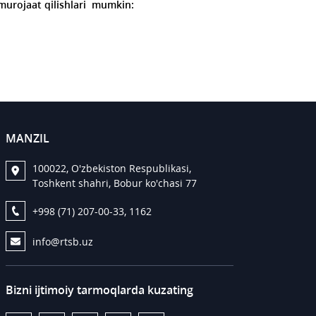
 murojaat qilishlari mumkin:
MANZIL
100022, O'zbekiston Respublikasi,
Toshkent shahri, Bobur ko'chasi 77
+998 (71) 207-00-33, 1162
info@rtsb.uz
Bizni ijtimoiy tarmoqlarda kuzating