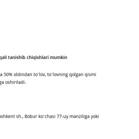
ali tanishib chiqishlari mumkin
 50% oldindan to‘lov, to‘lovning qolgan qismi
a oshiriladi.
hkent sh., Bobur ko‘chasi 77-uy manziliga yoki