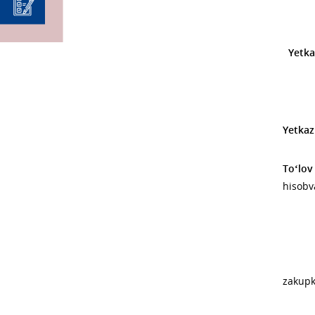
Yetkaz
Yetkaz
To‘lov 
hisobv
Val
Barcha
zakupk