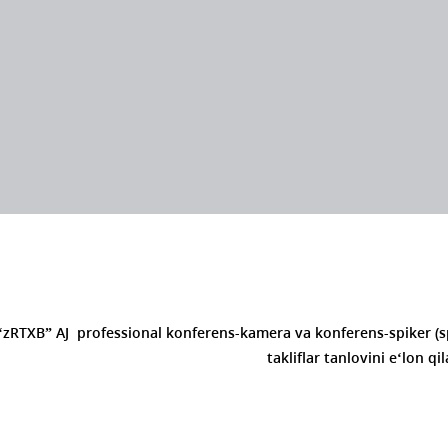
‘zRTXB” AJ professional konferens-kamera va konferens-spiker (sp
takliflar tanlovini e‘lon qil