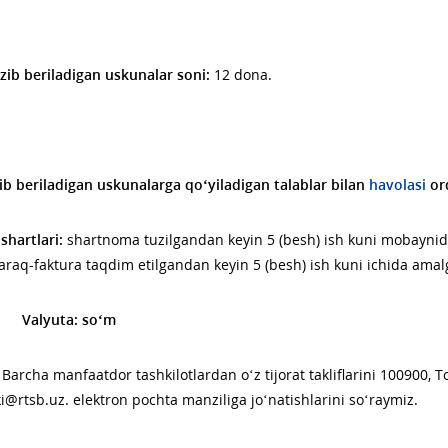
ib beriladigan uskunalar soni:
12 dona.
ib beriladigan uskunalarga qoʻyiladigan talablar bilan
havolasi
orq
shartlari:
shartnoma tuzilgandan keyin 5 (besh) ish kuni mobaynida
araq-faktura taqdim etilgandan keyin 5 (besh) ish kuni ichida amalg
yuta
:
so‘m
 manfaatdor tashkilotlardan o‘z tijorat takliflarini 100900, Tos
i@rtsb.uz. elektron pochta manziliga jo‘natishlarini so‘raymiz.