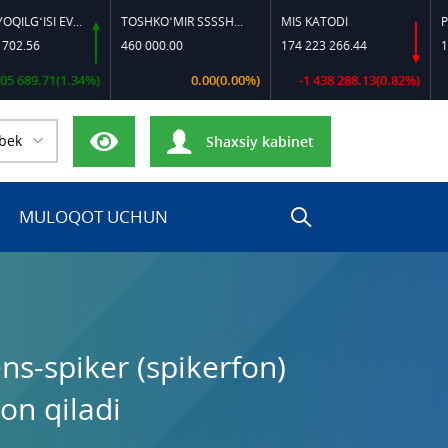
DIZEL YOQILG‘ISI EVRO-L II K-4 SSDF
TOSHKO‘MIR SSSSH-13
MIS KATODI
POLIPRO
460 000.00
174 223 266.44
17 000 0
71(1.34%)
0.00(0.00%)
-1 438 288.13(0.82%)
bek
Shaxsiy kabinet
MULOQOT UCHUN
s-spiker (spikerfon)
lon qiladi