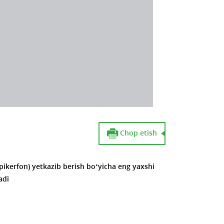
Chop etish
ikerfon) yetkazib berish bo‘yicha
eng yaxshi
adi