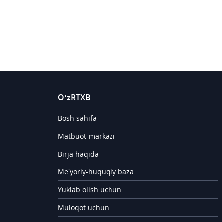
- (371
O‘zRTXB
Bosh sahifa
Matbuot-markazi
Birja haqida
Me'yoriy-huquqiy baza
Yuklab olish uchun
Muloqot uchun