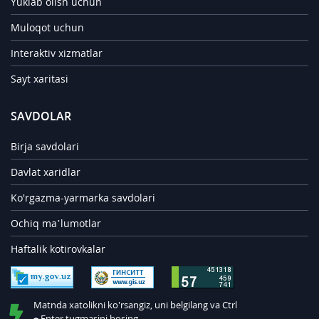
Yuklab olish uchun
Muloqot uchun
Interaktiv xizmatlar
Sayt xaritasi
SAVDOLAR
Birja savdolari
Davlat xaridlar
Ko'rgazma-yarmarka savdolari
Ochiq ma’lumotlar
Haftalik kotirovkalar
Matnda xatolikni ko'rsangiz, uni belgilang va Ctrl
+ Enter tugmasini bosing.