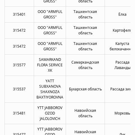
GROSS"
область
OOO "ARMFUL
Ташкентская
315401
Ёлка
GROSS"
область
OOO "ARMFUL
Ташкентская
315472
Картофель
GROSS"
область
OOO "ARMFUL
Ташкентская
Капуста
315472
GROSS"
область
белокачанна
SAMARKAND
Самаркандская
Рассада
315577
FLORA SERVICE
область
Лаванды
XK
YATT
SUBXANOVA
315537
Бухарская область
Рассада зины
SHAXNOZA
BAXTIYOROVNA
YTT JABBOROV
Навоийская
315481
OZOD
Морковь
область
JALOLOVICH
YTT JABBOROV
Навоийская
315477
OZOD
Лук