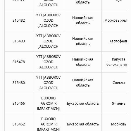
область
JALOLOVICH
YTT JABBOROV
Навоийская
315482
OZOD
Морковь жёлта
область
JALOLOVICH
YTT JABBOROV
Навоийская
315483
OZOD
Картофель
область
JALOLOVICH
YTT JABBOROV
Навоийская
Капуста
315478
OZOD
область
белокачанна
JALOLOVICH
YTT JABBOROV
Навоийская
315480
OZOD
Свекла
область
JALOLOVICH
BUXORO
315466
AGROMIR
Бухарская область
Ячмень
IMPAKT MCHJ
BUXORO
315462
AGROMIR
Бухарская область
Морковь
IMPAKT MCHJ