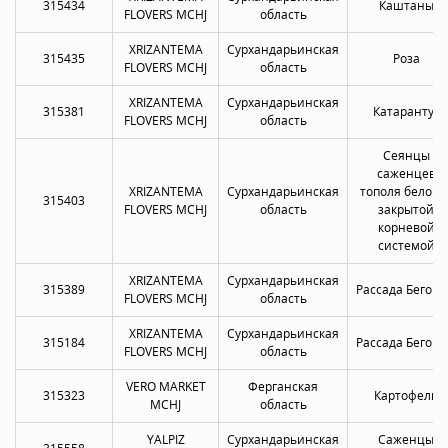
315434
Каштаны
FLOVERS MCHJ
область
XRIZANTEMA
Сурхандарьинская
315435
Роза
FLOVERS MCHJ
область
XRIZANTEMA
Сурхандарьинская
315381
Катарантус
FLOVERS MCHJ
область
Сеянцы
саженцев
XRIZANTEMA
Сурхандарьинская
тополя белого 
315403
FLOVERS MCHJ
область
закрытой
корневой
системой
XRIZANTEMA
Сурхандарьинская
315389
Рассада Бегон
FLOVERS MCHJ
область
XRIZANTEMA
Сурхандарьинская
315184
Рассада Бегон
FLOVERS MCHJ
область
VERO MARKET
Ферганская
315323
Картофель
MCHJ
область
YALPIZ
Сурхандарьинская
Саженцы