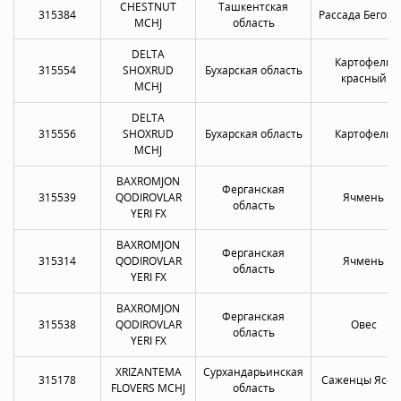
CHESTNUT
Ташкентская
315384
Рассада Бегон
MCHJ
область
DELTA
Картофель
315554
SHOXRUD
Бухарская область
красный
MCHJ
DELTA
315556
SHOXRUD
Бухарская область
Картофель
MCHJ
BAXROMJON
Ферганская
315539
QODIROVLAR
Ячмень
область
YERI FX
BAXROMJON
Ферганская
315314
QODIROVLAR
Ячмень
область
YERI FX
BAXROMJON
Ферганская
315538
QODIROVLAR
Овес
область
YERI FX
XRIZANTEMA
Сурхандарьинская
315178
Саженцы Ясен
FLOVERS MCHJ
область