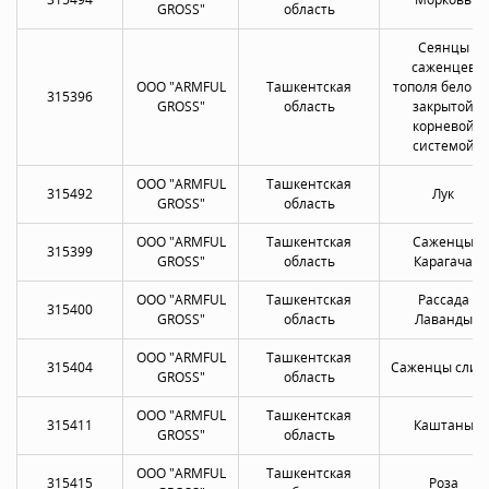
GROSS"
область
Сеянцы
саженцев
OOO "ARMFUL
Ташкентская
тополя белого 
315396
GROSS"
область
закрытой
корневой
системой
OOO "ARMFUL
Ташкентская
315492
Лук
GROSS"
область
OOO "ARMFUL
Ташкентская
Саженцы
315399
GROSS"
область
Карагача
OOO "ARMFUL
Ташкентская
Рассада
315400
GROSS"
область
Лаванды
OOO "ARMFUL
Ташкентская
315404
Саженцы слив
GROSS"
область
OOO "ARMFUL
Ташкентская
315411
Каштаны
GROSS"
область
OOO "ARMFUL
Ташкентская
315415
Роза