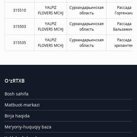
YALPIZ
Сурхандарьинская
Рассада
315510
FLOVERS MCHJ
область
Гортензии
YALPIZ
Сурхандарьинская
Рассада
315503
FLOVERS MCHJ
область
Бальзамина
YALPIZ
Сурхандарьинская
Рассада
315535
FLOVERS MCHJ
область
хризантем
O‘zRTXB
Bosh sahifa
Matbuot-markazi
Birja haqida
Me'yoriy-huquqiy baza