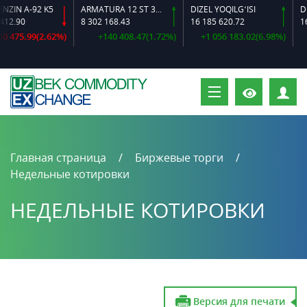
IN A-92 K5
ARMATURA 12 ST 35 GS O‘LCHAMLI
DIZEL YOQILG‘ISI
2.90
8 302 168.43
16 185 620.72
16 3
 475.99(2.62%)
+140 408.47(1.72%)
+1 056 183.02(6.98%)
П
Главная страница
Биржевые торги
Недельные котировки
НЕДЕЛЬНЫЕ КОТИРОВКИ
Версия для печати